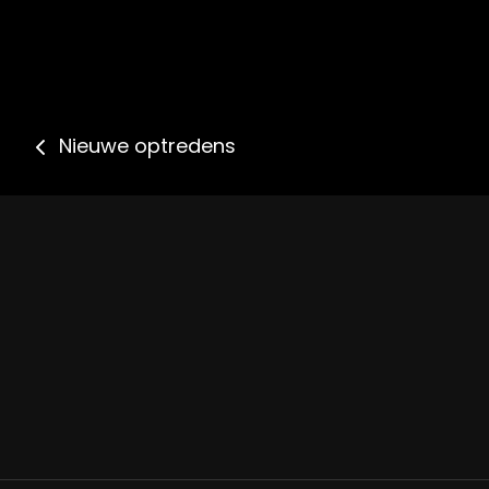
Bericht
Nieuwe optredens
navigatie