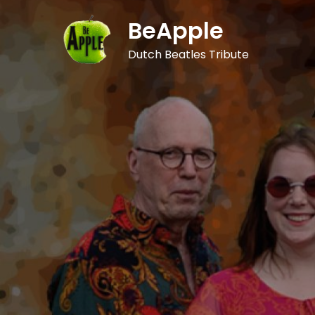
Skip
BeApple
to
content
Dutch Beatles Tribute