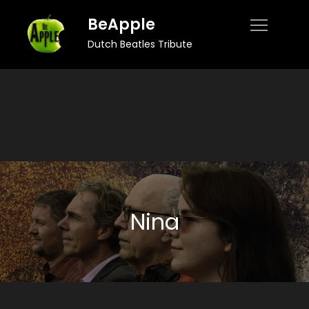
Skip
BeApple
to
Dutch Beatles Tribute
content
Nina