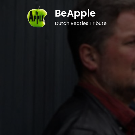
Skip
BeApple
to
content
Dutch Beatles Tribute