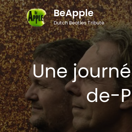
Skip
BeApple
to
content
Dutch Beatles Tribute
Une journé
de-P